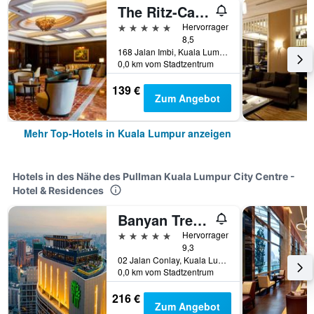
The Ritz-Carlton Kuala Lumpur
5 Sterne
Hervorragend
8,5
168 Jalan Imbi, Kuala Lumpur, Malaysia
0,0 km vom Stadtzentrum
139 €
Zum Angebot
Mehr Top-Hotels in Kuala Lumpur anzeigen
Hotels in des Nähe des Pullman Kuala Lumpur City Centre -
Hotel & Residences
Banyan Tree Kuala Lumpur
5 Sterne
Hervorragend
9,3
02 Jalan Conlay, Kuala Lumpur, Malaysia
0,0 km vom Stadtzentrum
216 €
Zum Angebot