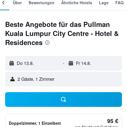
mer
Über
Bewertungen
Ähnliche Hotels
Lage
FAQ
Beste Angebote für das Pullman
Kuala Lumpur City Centre - Hotel &
Residences
Do 13.8.
-
Fr 14.8.
2 Gäste, 1 Zimmer
95 €
Doppelzimmer, 1 Einzelbett