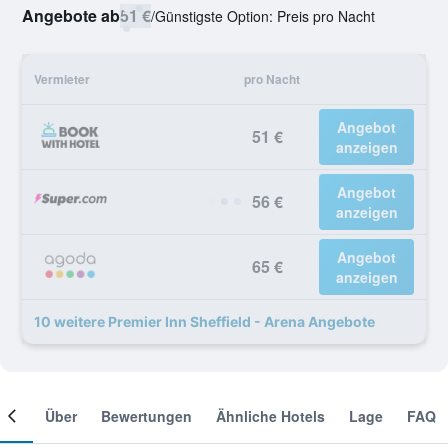
Angebote ab
51 €
/
Günstigste Option: Preis pro Nacht
Vermieter
pro Nacht
Angebot
51 €
anzeigen
Angebot
56 €
anzeigen
Angebot
65 €
anzeigen
10 weitere Premier Inn Sheffield - Arena Angebote
mer
Über
Bewertungen
Ähnliche Hotels
Lage
FAQ