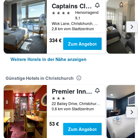
Captains Club Hotel
4 Sterne
Hervorragend
9,1
Wick Lane, Christchurch, Großbritannien
2,8 km vom Stadtzentrum
334 €
Zum Angebot
Weitere Hotels in der Nähe anzeigen
Günstige Hotels in Christchurch
Premier Inn Christchurch West
3 Sterne
22 Bailey Drive, Christchurch, Großbritannien
0,6 km vom Stadtzentrum
53 €
Zum Angebot