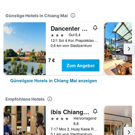
Günstige Hotels in Chiang Mai
Dancenter Bupatara Chiangmai
3 Sterne
Gut 6,4
12/1 Soi 4 Kor, Prapokklao Road, Chiang Mai, Thailand
0,6 km vom Stadtzentrum
7 €
Zum Angebot
Günstigste Hotels in Chiang Mai anzeigen
Empfohlene Hotels
ibis Chiang Mai Nimman Journeyhub
4 Sterne
Hervorragend
8,8
7-17 Moo 2, Huay Kaew Road Chang Phueak, Muang, Chiang Mai, Thailand
3,1 km vom Stadtzentrum