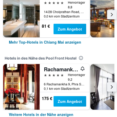
5 Sterne
Hervorragend
8,8
14/28 Cholprathan Road, Chiang Mai, Thailand
0,0 km vom Stadtzentrum
81 €
Zum Angebot
Mehr Top-Hotels in Chiang Mai anzeigen
Hotels in des Nähe des Pool Front Hostel
Rachamankha Hotel
5 Sterne
Hervorragend
9,2
6 Rachamankha 9, Phra Singh, Chiang Mai, Thailand
0,1 km vom Stadtzentrum
175 €
Zum Angebot
Weitere Hotels in der Nähe anzeigen