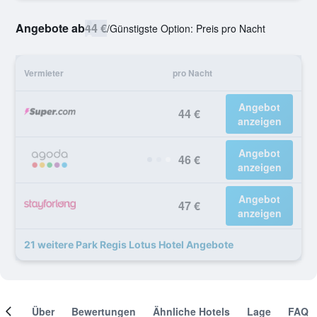
Angebote ab
44 €
/
Günstigste Option: Preis pro Nacht
Vermieter
pro Nacht
Angebot
44 €
anzeigen
Angebot
46 €
anzeigen
Angebot
47 €
anzeigen
21 weitere Park Regis Lotus Hotel Angebote
mer
Über
Bewertungen
Ähnliche Hotels
Lage
FAQ