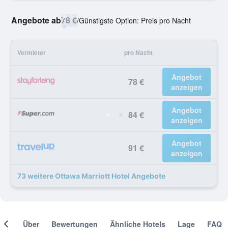
Angebote ab
78 €
/
Günstigste Option: Preis pro Nacht
Vermieter
pro Nacht
Angebot
78 €
anzeigen
Angebot
84 €
anzeigen
Angebot
91 €
anzeigen
73 weitere Ottawa Marriott Hotel Angebote
mer
Über
Bewertungen
Ähnliche Hotels
Lage
FAQ