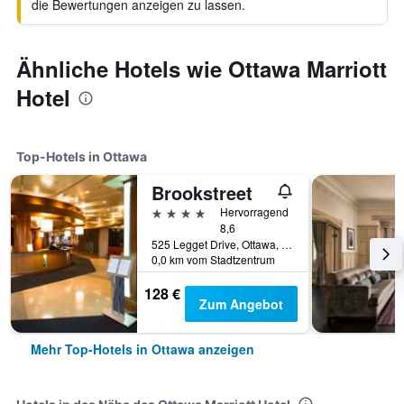
die Bewertungen anzeigen zu lassen.
Ähnliche Hotels wie Ottawa Marriott
Hotel
Top-Hotels in Ottawa
Brookstreet
4 Sterne
Hervorragend
8,6
525 Legget Drive, Ottawa, ON, Kanada
0,0 km vom Stadtzentrum
128 €
Zum Angebot
Mehr Top-Hotels in Ottawa anzeigen