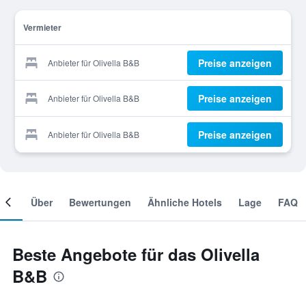
Vermieter
Preise anzeigen
Anbieter für Olivella B&B
Preise anzeigen
Anbieter für Olivella B&B
Preise anzeigen
Anbieter für Olivella B&B
mer
Über
Bewertungen
Ähnliche Hotels
Lage
FAQ
Beste Angebote für das Olivella
B&B