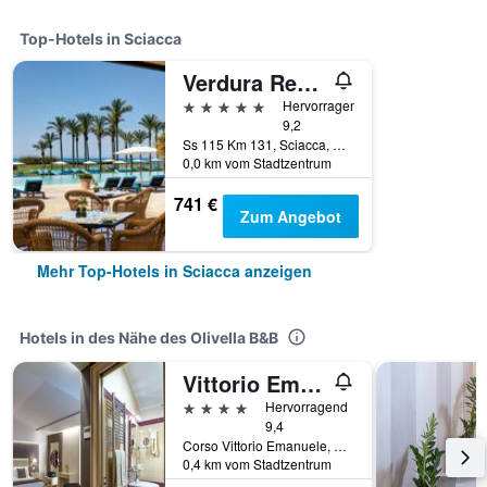
Top-Hotels in Sciacca
Verdura Resort
5 Sterne
Hervorragend
9,2
Ss 115 Km 131, Sciacca, Sizilien, Italien
0,0 km vom Stadtzentrum
741 €
Zum Angebot
Mehr Top-Hotels in Sciacca anzeigen
Hotels in des Nähe des Olivella B&B
Vittorio Emanuele Boutique Hotel
4 Sterne
Hervorragend
9,4
Corso Vittorio Emanuele, 210, Sciacca, Sizilien, Italien
0,4 km vom Stadtzentrum