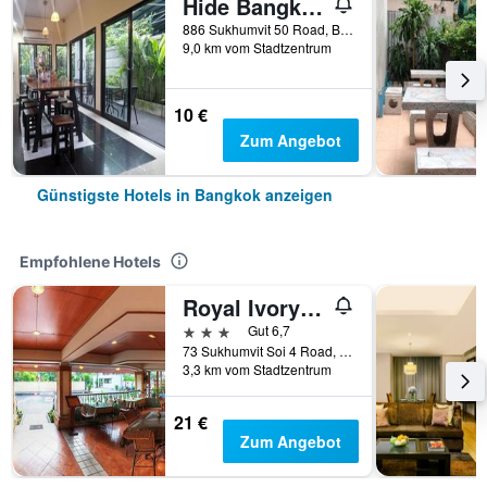
Hide Bangkok Hostel
886 Sukhumvit 50 Road, Bangkok, Thailand
9,0 km vom Stadtzentrum
10 €
Zum Angebot
Günstigste Hotels in Bangkok anzeigen
Empfohlene Hotels
Royal Ivory Sukhumvit Nana
3 Sterne
Gut 6,7
73 Sukhumvit Soi 4 Road, (nana), Bangkok, Thailand
3,3 km vom Stadtzentrum
21 €
Zum Angebot