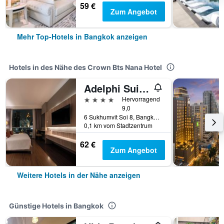
59 €
Zum Angebot
Mehr Top-Hotels in Bangkok anzeigen
Hotels in des Nähe des Crown Bts Nana Hotel
Adelphi Suites Bangkok
4 Sterne
Hervorragend
9,0
6 Sukhumvit Soi 8, Bangkok, Thailand
0,1 km vom Stadtzentrum
62 €
Zum Angebot
Weitere Hotels in der Nähe anzeigen
Günstige Hotels in Bangkok