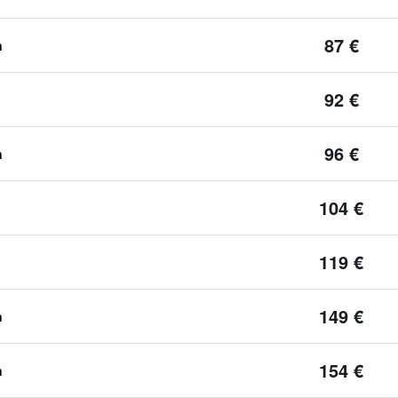
87 €
n
92 €
96 €
n
104 €
119 €
149 €
n
154 €
n