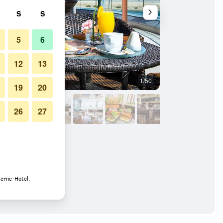
S
S
5
6
12
13
1/50
Bar
19
20
26
27
terne-Hotel.