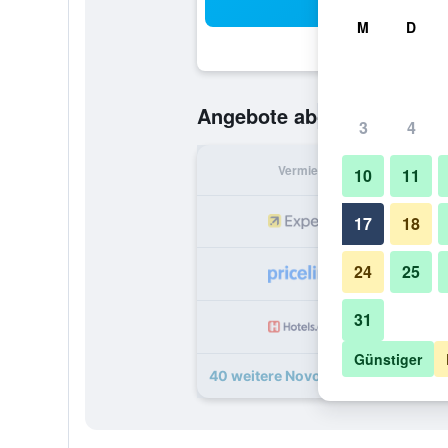
Suc
M
D
45 €
Angebote ab
/
Günstigste O
3
4
Vermieter
pr
10
11
17
18
24
25
31
Günstiger
40 weitere Novotel Abu Dhabi Gat