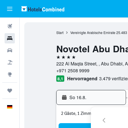
Flüge
Start
Vereinigte Arabische Emirate
25.483
Hotels
Novotel Abu Dh
Mietwagen
4 Sterne
Pauschalreisen
222 Al Maqta Street, , Abu Dhabi, 
+971 2508 9999
Explore
Hervorragend
3.479 verifizi
8,1
Trips
So 16.8.
-
Deutsch
2 Gäste, 1 Zimmer