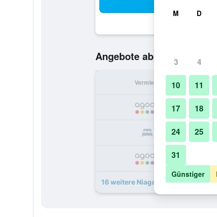
Suc
M
D
40 €
Angebote ab
/
Günstigste O
3
4
Vermieter
pr
10
11
17
18
24
25
31
Günstiger
16 weitere Niagara Hotels Angebot