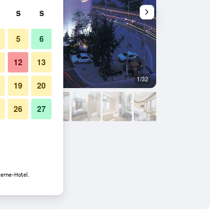
S
S
5
6
12
13
1/32
Gebäude
19
20
26
27
terne-Hotel.