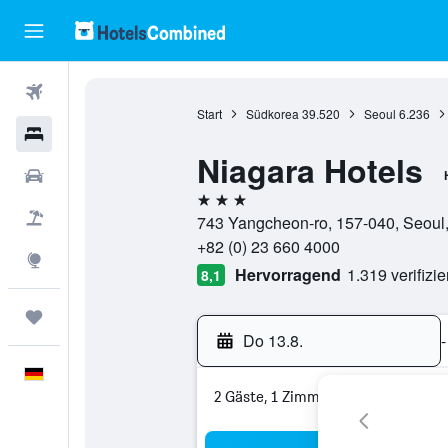
Flüge
Start
Südkorea
39.520
Seoul
6.236
Hotels
Niagara Hotels
Mietwagen
3 Sterne
Pauschalreisen
743 Yangcheon-ro, 157-040, Seoul,
+82 (0) 23 660 4000
Explore
Hervorragend
1.319 verifizi
8,1
Trips
Do 13.8.
-
Deutsch
2 Gäste, 1 Zimmer