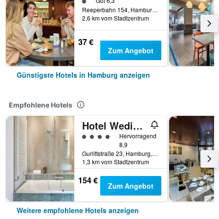
Bewertungskategorie 1
Gut 6,3
Reeperbahn 154, Hamburg, Hamburg, Deutschland
2,6 km vom Stadtzentrum
37 €
Zum Angebot
Günstigste Hotels in Hamburg anzeigen
Empfohlene Hotels
Hotel Wedina an der Alster
Bewertungskategorie 4
Hervorragend
8,9
Gurlittstraße 23, Hamburg, Hamburg, Deutschland
1,3 km vom Stadtzentrum
154 €
Zum Angebot
Weitere empfohlene Hotels anzeigen