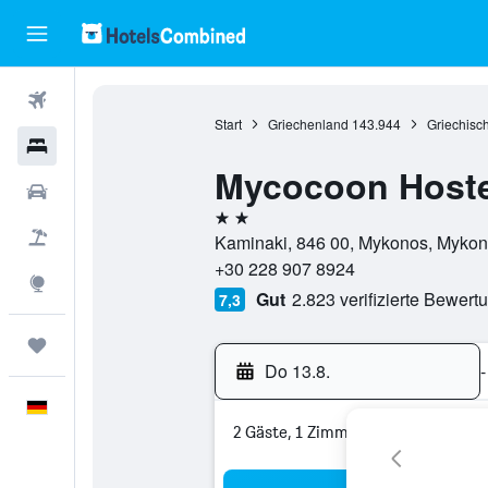
Flüge
Start
Griechenland
143.944
Griechisch
Hotels
Mycocoon Hoste
Mietwagen
2 Sterne
Pauschalreisen
Kaminaki, 846 00, Mykonos, Mykon
+30 228 907 8924
Explore
Gut
2.823 verifizierte Bewert
7,3
Trips
Do 13.8.
-
Deutsch
2 Gäste, 1 Zimmer