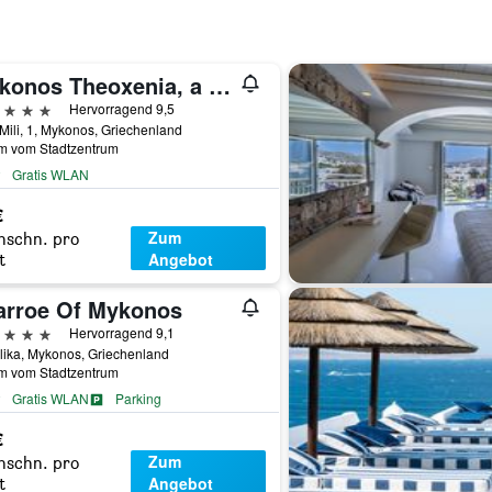
Mykonos Theoxenia, a Member of Design Hotels
erne
Hervorragend 9,5
Mili, 1, Mykonos, Griechenland
km vom Stadtzentrum
Gratis WLAN
€
Zum
hschn. pro
Angebot
t
arroe Of Mykonos
erne
Hervorragend 9,1
lika, Mykonos, Griechenland
km vom Stadtzentrum
Gratis WLAN
Parking
€
Zum
hschn. pro
Angebot
t