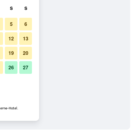
S
S
5
6
12
13
19
20
26
27
terne-Hotel.