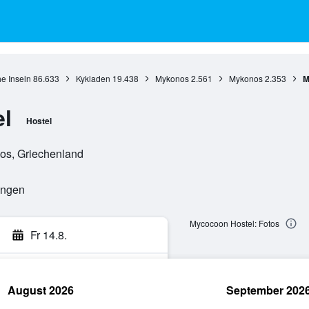
e Inseln
86.633
Kykladen
19.438
Mykonos
2.561
Mykonos
2.353
M
l
Hostel
os, Griechenland
ungen
Mycocoon Hostel: Fotos
Fr 14.8.
August 2026
September 202