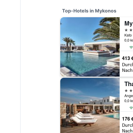
Top-Hotels in Mykonos
5 St
Kato 
0,0 
413 
Durc
Nach
Th
5 St
Ange
0,0 
176 
Durc
Nach