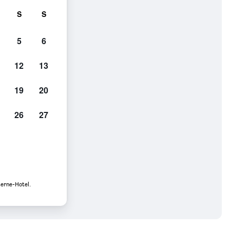
S
S
5
6
12
13
19
20
26
27
terne-Hotel.