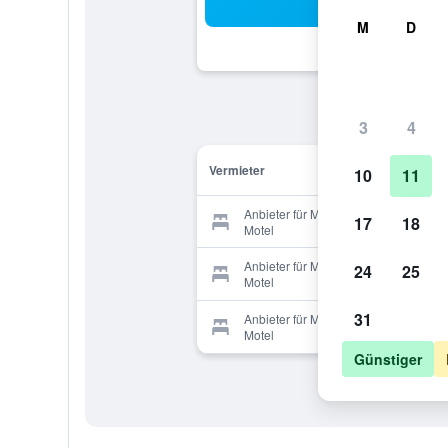
Suc
M
D
3
4
Vermieter
10
11
Anbieter für Moeraki Boulders
17
18
Motel
Anbieter für Moeraki Boulders
24
25
Motel
31
Anbieter für Moeraki Boulders
Motel
Günstiger