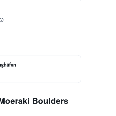
ughäfen
 Moeraki Boulders