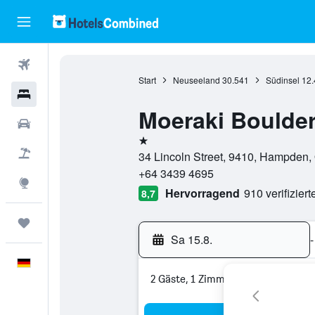
Flüge
Start
Neuseeland
30.541
Südinsel
12.
Hotels
Moeraki Boulder
Mietwagen
1 Stern
Pauschalreisen
34 Lincoln Street, 9410, Hampden,
+64 3439 4695
Explore
Hervorragend
910 verifizier
8,7
Trips
Sa 15.8.
-
Deutsch
2 Gäste, 1 Zimmer