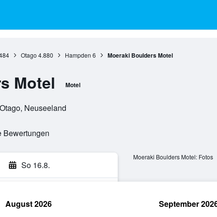
484
Otago
4.880
Hampden
6
Moeraki Boulders Motel
s Motel
Motel
 Otago, Neuseeland
te Bewertungen
Moeraki Boulders Motel: Fotos
So 16.8.
August 2026
September 202