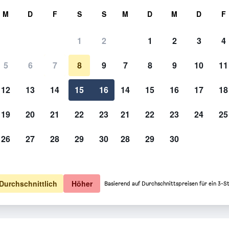
hen
M
D
F
S
S
M
D
M
D
F
1
2
1
2
3
4
5
6
7
8
9
7
8
9
10
11
12
13
14
15
16
14
15
16
17
18
Preise anzeigen
19
20
21
22
23
21
22
23
24
25
26
27
28
29
30
28
29
30
Preise anzeigen
Preise anzeigen
Durchschnittlich
Höher
Basierend auf Durchschnittspreisen für ein 3-S