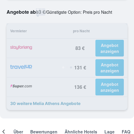
Angebote ab
83 €
/
Günstigste Option: Preis pro Nacht
Vermieter
pro Nacht
Angebot
83 €
anzeigen
Angebot
131 €
anzeigen
Angebot
136 €
anzeigen
30 weitere Melia Athens Angebote
mer
Über
Bewertungen
Ähnliche Hotels
Lage
FAQ