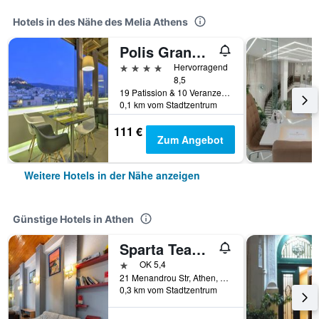
Hotels in des Nähe des Melia Athens
Polis Grand Hotel
4 Sterne
Hervorragend
8,5
19 Patission & 10 Veranzerou St, Athen, Griechenland
0,1 km vom Stadtzentrum
111 €
Zum Angebot
Weitere Hotels in der Nähe anzeigen
Günstige Hotels in Athen
Sparta Team Hotel - Hostel
1 Stern
OK 5,4
21 Menandrou Str, Athen, Griechenland
0,3 km vom Stadtzentrum