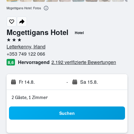
Mcgettigans Hotel: Fotos
Mcgettigans Hotel
Hotel
3 Sterne
Letterkenny, Irland
+353 749 122 066
Hervorragend
2.192 verifizierte Bewertungen
8,6
Fr 14.8.
-
Sa 15.8.
2 Gäste, 1 Zimmer
Suchen