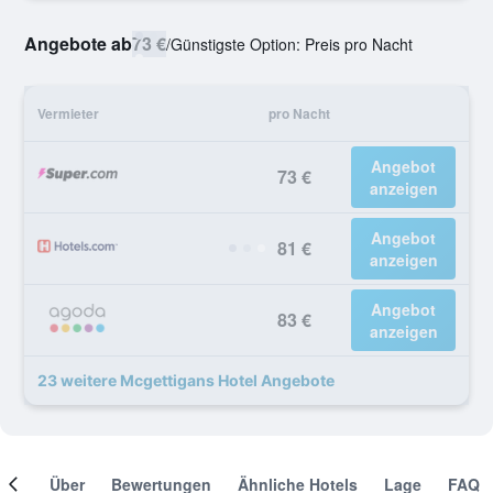
Angebote ab
73 €
/
Günstigste Option: Preis pro Nacht
Vermieter
pro Nacht
Angebot
73 €
anzeigen
Angebot
81 €
anzeigen
Angebot
83 €
anzeigen
23 weitere Mcgettigans Hotel Angebote
mer
Über
Bewertungen
Ähnliche Hotels
Lage
FAQ