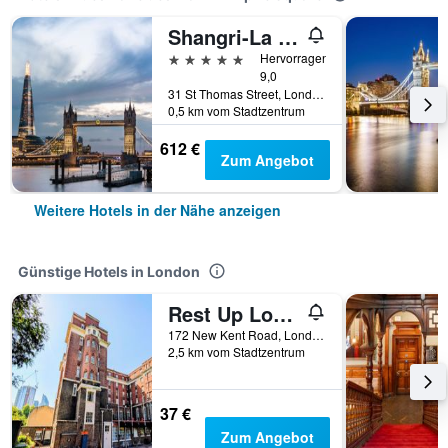
Shangri-La The Shard, London
5 Sterne
Hervorragend
9,0
31 St Thomas Street, London, Großbritannien
0,5 km vom Stadtzentrum
612 €
Zum Angebot
Weitere Hotels in der Nähe anzeigen
Günstige Hotels in London
Rest Up London - Hostel
172 New Kent Road, London, Großbritannien
2,5 km vom Stadtzentrum
37 €
Zum Angebot