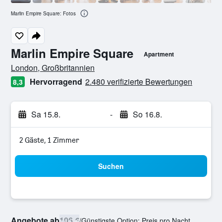
Marlin Empire Square: Fotos
Marlin Empire Square
Apartment
Bewertungskategorie 0
London, Großbritannien
Hervorragend
2.480 verifizierte Bewertungen
8,3
Sa 15.8.
-
So 16.8.
2 Gäste, 1 Zimmer
Suchen
Angebote ab
106 €
/
Günstigste Option: Preis pro Nacht