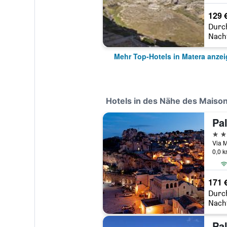
129 
Durc
Nach
Mehr Top-Hotels in Matera anze
Hotels in des Nähe des Maison
4 St
Via M
0,0 
171 
Durc
Nach
Pa