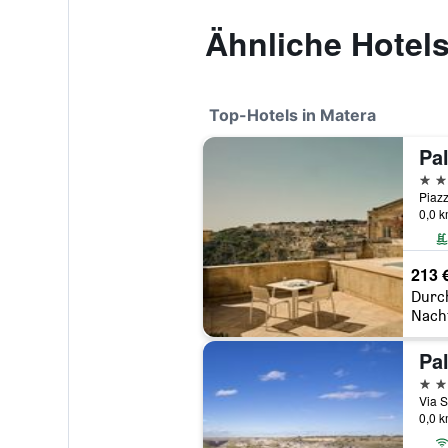
Ähnliche Hotel
Top-Hotels in Matera
5 St
Piazz
0,0 
213 
Durc
Nach
Pa
4 St
Via S
0,0 