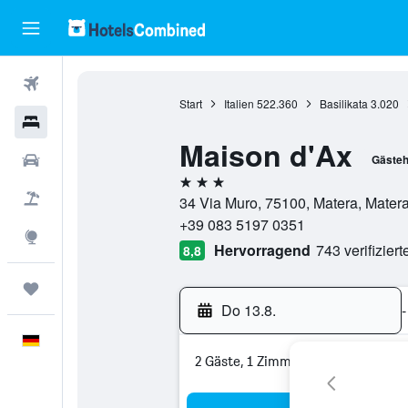
Flüge
Start
Italien
522.360
Basilikata
3.020
Hotels
Maison d'Ax
Mietwagen
Gäste
3 Sterne
Pauschalreisen
34 Via Muro, 75100, Matera, Matera,
+39 083 5197 0351
Explore
Hervorragend
743 verifizier
8,8
Trips
Do 13.8.
-
Deutsch
2 Gäste, 1 Zimmer