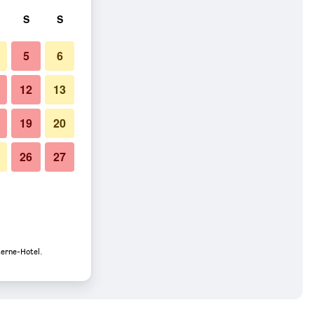
S
S
5
6
12
13
19
20
26
27
terne-Hotel.