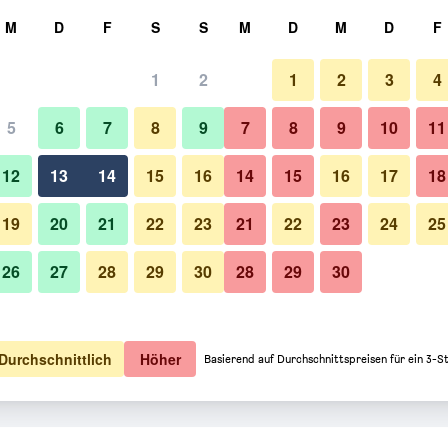
hen
M
D
F
S
S
M
D
M
D
F
1
2
1
2
3
4
ption: Preis pro Nacht
5
6
7
8
9
7
8
9
10
11
o Nacht
12
13
14
15
16
14
15
16
17
18
93 €
Angebot anzeigen
19
20
21
22
23
21
22
23
24
25
26
27
28
29
30
28
29
30
00 €
Angebot anzeigen
40 €
Angebot anzeigen
Durchschnittlich
Höher
Basierend auf Durchschnittspreisen für ein 3-S