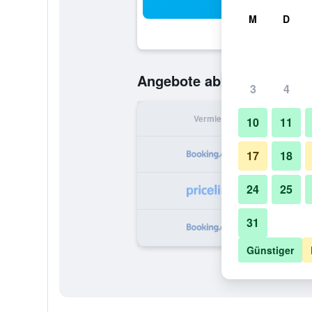
Suc
M
D
93 €
Angebote ab
/
Günstigste O
3
4
Vermieter
pr
10
11
17
18
24
25
1
31
1
Günstiger