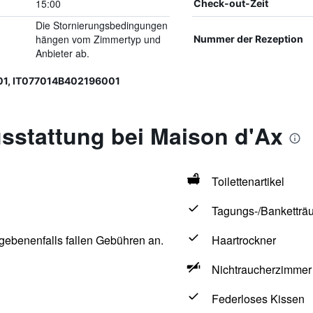
15:00
Check-out-Zeit
Die Stornierungsbedingungen
hängen vom Zimmertyp und
Nummer der Rezeption
Anbieter ab.
1, IT077014B402196001
sstattung bei Maison d'Ax
Toilettenartikel
Tagungs-/Banketträ
egebenenfalls fallen Gebühren an.
Haartrockner
Nichtraucherzimmer
Federloses Kissen