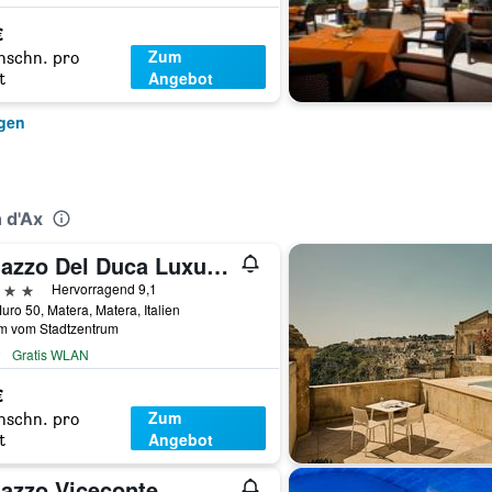
€
Zum
hschn. pro
Angebot
t
igen
 d'Ax
Palazzo Del Duca Luxury Hotel
erne
Hervorragend 9,1
uro 50, Matera, Matera, Italien
km vom Stadtzentrum
Gratis WLAN
€
Zum
hschn. pro
Angebot
t
lazzo Viceconte