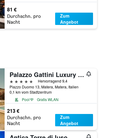
81 €
Zum
Durchschn. pro
Angebot
Nacht
Palazzo Gattini Luxury Hotel
5 Sterne
Hervorragend 9,4
Piazzo Duomo 13, Matera, Matera, Italien
0,1 km vom Stadtzentrum
Pool
Gratis WLAN
213 €
Zum
Durchschn. pro
Angebot
Nacht
Antica Torre di Iuso