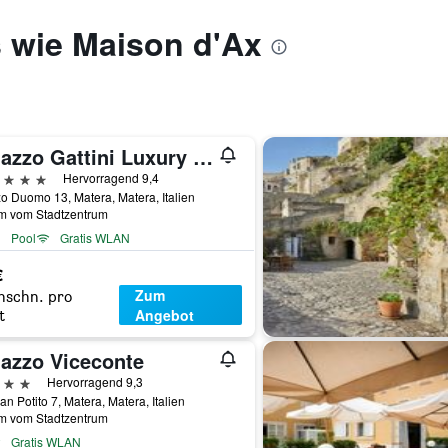
s wie Maison d'Ax
Palazzo Gattini Luxury Hotel
erne
Hervorragend 9,4
o Duomo 13, Matera, Matera, Italien
km vom Stadtzentrum
Pool
Gratis WLAN
€
Zum
hschn. pro
Angebot
t
lazzo Viceconte
erne
Hervorragend 9,3
an Potito 7, Matera, Matera, Italien
km vom Stadtzentrum
Gratis WLAN