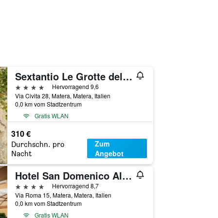
Sextantio Le Grotte della Civita, a Member of Design Hotels
4 Sterne
Hervorragend 9,6
Via Civita 28, Matera, Matera, Italien
0,0 km vom Stadtzentrum
Gratis WLAN
310 €
Zum
Durchschn. pro
Angebot
Nacht
Hotel San Domenico Al Piano
4 Sterne
Hervorragend 8,7
Via Roma 15, Matera, Matera, Italien
0,0 km vom Stadtzentrum
Gratis WLAN