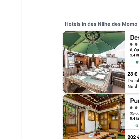
Hotels in des Nähe des Momo 
Bewe
3,4 
28 €
Durc
Nach
Bewe
9,4 
202 