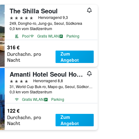
The Shilla Seoul
5 Sterne
Hervorragend 9,3
249, Dongho-ro, Jung-gu, Seoul, Südkorea
0,0 km vom Stadtzentrum
Pool
Gratis WLAN
Parking
316 €
Zum
Durchschn. pro
Angebot
Nacht
Amanti Hotel Seoul Hongdae
4 Sterne
Hervorragend 8,8
31, World Cup Buk-ro, Mapo-gu, Seoul, Südkorea
0,0 km vom Stadtzentrum
Gratis WLAN
Parking
122 €
Zum
Durchschn. pro
Angebot
Nacht