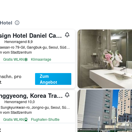
Hotel
Design Hotel Daniel Campanella
rtungskategorie 2
Hervorragend 8,9
6, Opaesan-ro 79-Gil, Gangbuk-gu, Seoul, Südkorea
km vom Stadtzentrum
Gratis WLAN
Klimaanlage
Zum
hschn. pro
Angebot
t
Punggyeong, Korea Traditional House
rtungskategorie 2
Hervorragend 10,0
32-6, Sungkyunkwan-ro, Jongno-gu, Seoul, Südkorea
km vom Stadtzentrum
Gratis WLAN
Flughafen-Shuttle
€