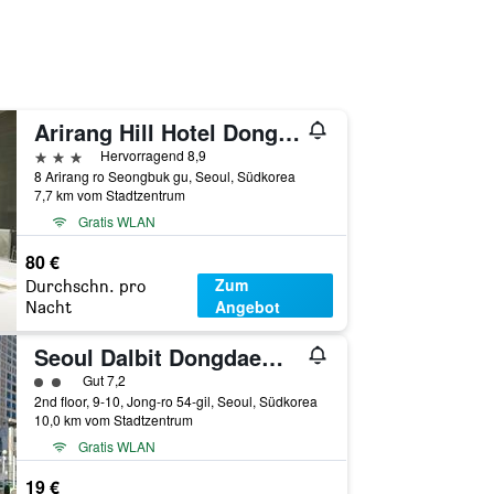
Arirang Hill Hotel Dongdaemun
3 Sterne
Hervorragend 8,9
8 Arirang ro Seongbuk gu, Seoul, Südkorea
7,7 km vom Stadtzentrum
Gratis WLAN
80 €
Zum
Durchschn. pro
Angebot
Nacht
Seoul Dalbit Dongdaemun Guesthouse
Bewertungskategorie 2
Gut 7,2
2nd floor, 9-10, Jong-ro 54-gil, Seoul, Südkorea
10,0 km vom Stadtzentrum
Gratis WLAN
19 €