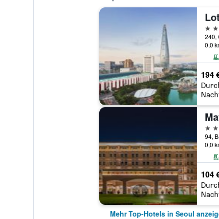
Lot
5 St
240, 
0,0 
194 
Durc
Nach
5 St
0,0 
104 
Durc
Nach
Mehr Top-Hotels in Seoul anzei