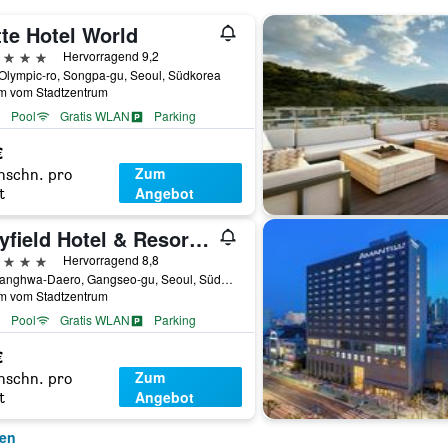
te Hotel World
erne
Hervorragend 9,2
Olympic-ro, Songpa-gu, Seoul, Südkorea
km vom Stadtzentrum
Pool
Gratis WLAN
Parking
€
Zum
hschn. pro
Angebot
t
Mayfield Hotel & Resort Seoul
erne
Hervorragend 8,8
94, Banghwa-Daero, Gangseo-gu, Seoul, Südkorea
km vom Stadtzentrum
Pool
Gratis WLAN
Parking
€
Zum
hschn. pro
Angebot
t
gen