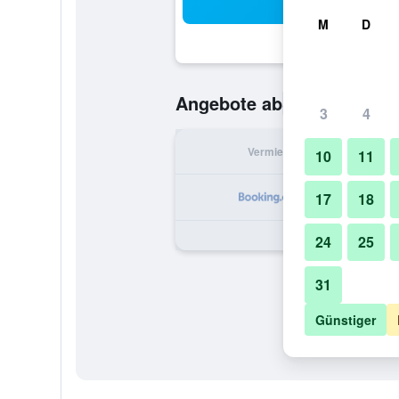
Suc
M
D
53 €
Angebote ab
/
Günstigste O
3
4
Vermieter
pr
10
11
17
18
24
25
31
Günstiger