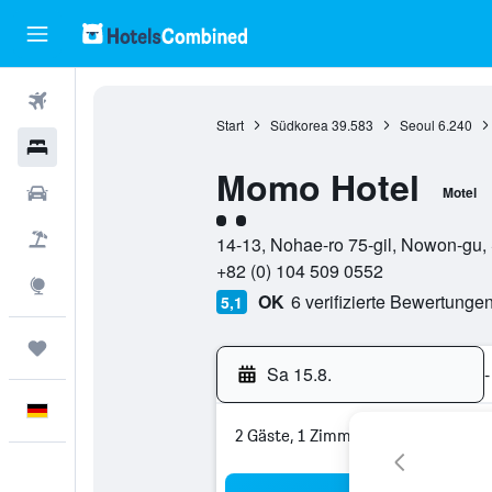
Flüge
Start
Südkorea
39.583
Seoul
6.240
Hotels
Momo Hotel
Mietwagen
Motel
Bewertungskategorie 2
Pauschalreisen
14-13, Nohae-ro 75-gil, Nowon-gu, 
+82 (0) 104 509 0552
Explore
OK
6 verifizierte Bewertunge
5,1
Trips
Sa 15.8.
-
Deutsch
2 Gäste, 1 Zimmer