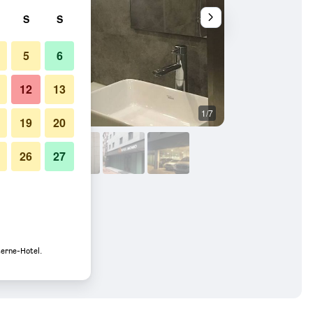
S
S
5
6
12
13
1/7
Sonstige
19
20
26
27
terne-Hotel.