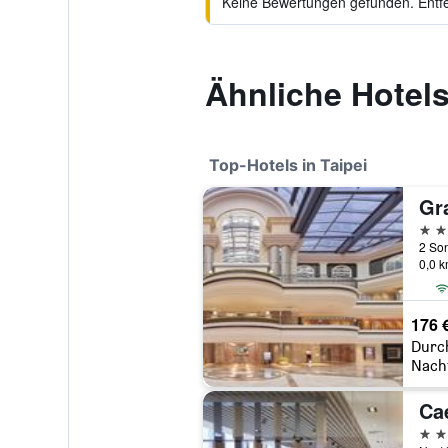
Keine Bewertungen gefunden. Entfer
Ähnliche Hotels
Top-Hotels in Taipei
Gr
5 St
2 So
0,0 
176 
Durc
Nach
Ca
5 St