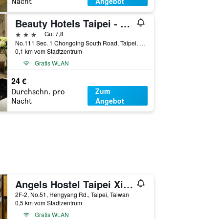
Angebot
Nacht
Beauty Hotels Taipei - Hotel B7
3 Sterne
Gut 7,8
No.111 Sec. 1 Chongqing South Road, Taipei, Taiwan
0,1 km vom Stadtzentrum
Gratis WLAN
24 €
Zum
Durchschn. pro
Angebot
Nacht
Angels Hostel Taipei Ximen
2F-2, No.51, Hengyang Rd., Taipei, Taiwan
0,5 km vom Stadtzentrum
Gratis WLAN