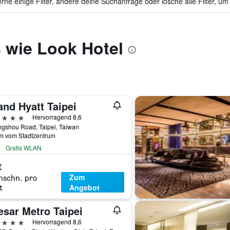
ne einige Filter, ändere deine Suchanfrage oder lösche alle Filter, um
 wie Look Hotel
and Hyatt Taipei
erne
Hervorragend 8,6
ngshou Road, Taipei, Taiwan
km vom Stadtzentrum
Gratis WLAN
€
Zum
hschn. pro
Angebot
t
esar Metro Taipei
erne
Hervorragend 8,6