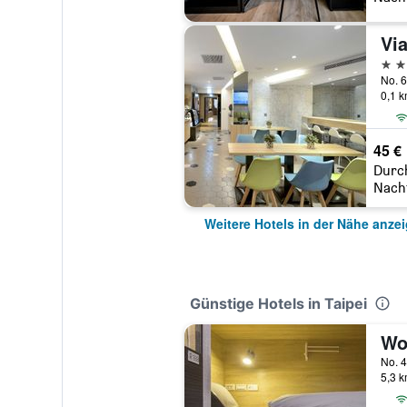
Via
3 St
0,1 
45 €
Durc
Nach
Weitere Hotels in der Nähe anze
Günstige Hotels in Taipei
Wo
No. 4
5,3 