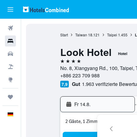
Flüge
Start
Taiwan
18.121
Taipei
1.455
L
Hotels
Look Hotel
Mietwagen
Hotel
4 Sterne
Pauschalreisen
No. 8, Xiangyang Rd., 100, Taipei,
+886 223 709 988
Explore
Gut
1.963 verifizierte Bewert
7,9
Trips
Fr 14.8.
-
Deutsch
2 Gäste, 1 Zimmer