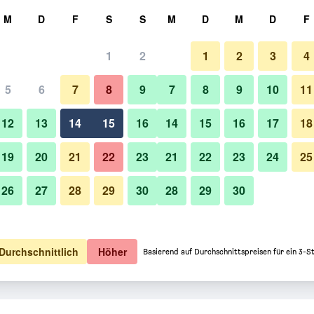
hen
M
D
F
S
S
M
D
M
D
F
1
2
1
2
3
4
5
6
7
8
9
7
8
9
10
11
12
13
14
15
16
14
15
16
17
18
Preise anzeigen
19
20
21
22
23
21
22
23
24
25
26
27
28
29
30
28
29
30
Preise anzeigen
Preise anzeigen
Durchschnittlich
Höher
Basierend auf Durchschnittspreisen für ein 3-S