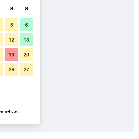
S
S
5
6
12
13
19
20
26
27
terne-Hotel.