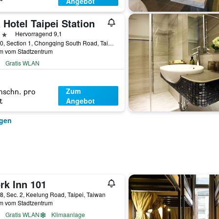
Angebot
 Hotel Taipei Station
erne
Hervorragend 9,1
No. 60, Section 1, Chongqing South Road, Taipei, Taiwan
km vom Stadtzentrum
Gratis WLAN
Zum
hschn. pro
Angebot
t
igen
rk Inn 101
8, Sec. 2, Keelung Road, Taipei, Taiwan
km vom Stadtzentrum
Gratis WLAN
Klimaanlage