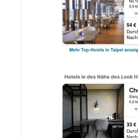
0,0 
54 €
Durc
Nach
Mehr Top-Hotels in Taipei anzei
Hotels in des Nähe des Look H
0,0 
33 €
Durc
Nach