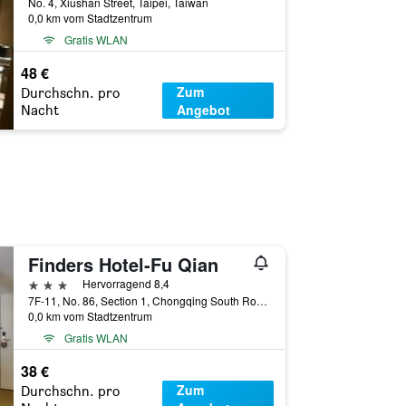
No. 4, Xiushan Street, Taipei, Taiwan
0,0 km vom Stadtzentrum
Gratis WLAN
48 €
Zum
Durchschn. pro
Angebot
Nacht
Finders Hotel-Fu Qian
3 Sterne
Hervorragend 8,4
7F-11, No. 86, Section 1, Chongqing South Road, Taipei, Taiwan
0,0 km vom Stadtzentrum
Gratis WLAN
38 €
Zum
Durchschn. pro