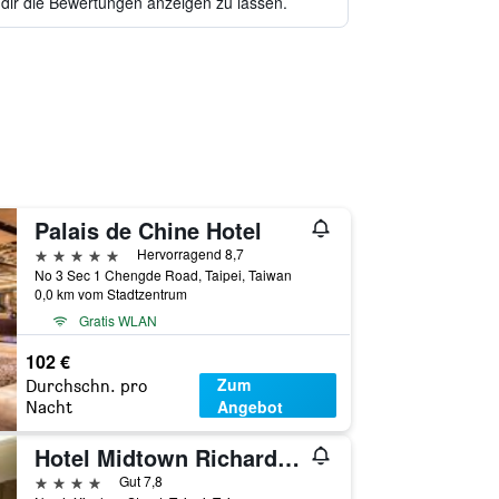
 dir die Bewertungen anzeigen zu lassen.
Palais de Chine Hotel
5 Sterne
Hervorragend 8,7
No 3 Sec 1 Chengde Road, Taipei, Taiwan
0,0 km vom Stadtzentrum
Gratis WLAN
102 €
Zum
Durchschn. pro
Angebot
Nacht
Hotel Midtown Richardson
4 Sterne
Gut 7,8