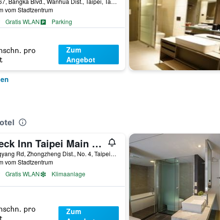
No.167, Bangka Blvd., Wanhua Dist., Taipei, Taiwan
km vom Stadtzentrum
Gratis WLAN
Parking
Zum
hschn. pro
Angebot
t
gen
otel
Check Inn Taipei Main Station Branch
Siangyang Rd, Zhongzheng Dist., No. 4, Taipei, Taiwan
km vom Stadtzentrum
Gratis WLAN
Klimaanlage
hschn. pro
Zum
t