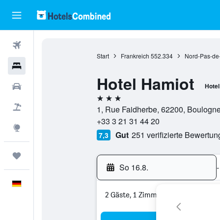
Flüge
Start
Frankreich
552.334
Nord-Pas-de
Hotels
Hotel Hamiot
Mietwagen
Hotel
3 Sterne
Pauschalreisen
1, Rue Faidherbe, 62200, Boulogne-
+33 3 21 31 44 20
Explore
Gut
251 verifizierte Bewertu
7,3
Trips
So 16.8.
-
Deutsch
2 Gäste, 1 Zimmer