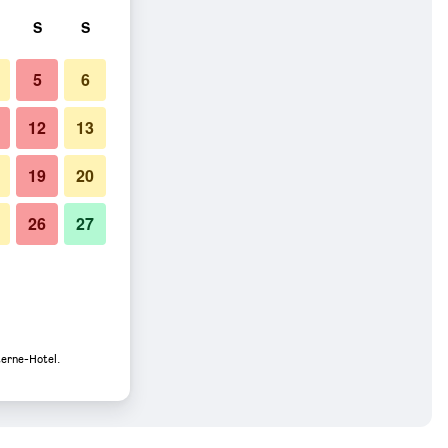
S
S
5
6
12
13
19
20
26
27
terne-Hotel.