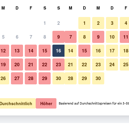
hen
M
D
F
S
S
M
D
M
D
F
1
2
1
2
3
4
5
6
7
8
9
7
8
9
10
11
12
13
14
15
16
14
15
16
17
18
Preise anzeigen
19
20
21
22
23
21
22
23
24
25
26
27
28
29
30
28
29
30
Preise anzeigen
Preise anzeigen
Durchschnittlich
Höher
Basierend auf Durchschnittspreisen für ein 3-S