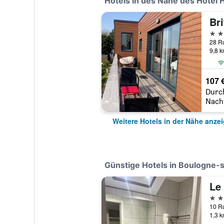
Hotels in des Nähe des Hotel 
Bri
3 St
9,8 
107 
Durc
Nach
Weitere Hotels in der Nähe anze
Günstige Hotels in Boulogne-
Le
2 St
1,3 