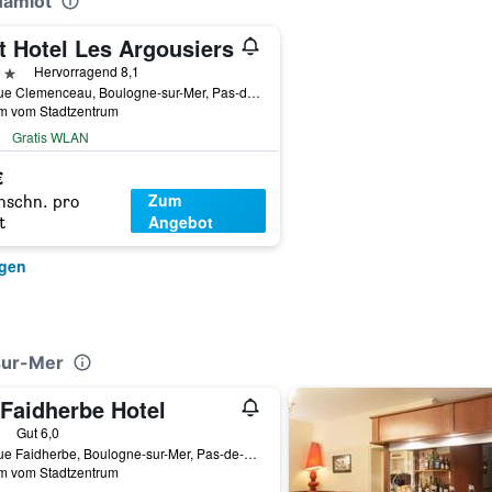
Hamiot
t Hotel Les Argousiers
erne
Hervorragend 8,1
28 Rue Clemenceau, Boulogne-sur-Mer, Pas-de-Calais, Frankreich
km vom Stadtzentrum
Gratis WLAN
€
Zum
hschn. pro
Angebot
t
igen
sur-Mer
 Faidherbe Hotel
erne
Gut 6,0
10 Rue Faidherbe, Boulogne-sur-Mer, Pas-de-Calais, Frankreich
km vom Stadtzentrum