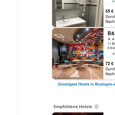
55 €
Durc
Nach
3 St
0,9 
72 €
Durc
Nach
Günstigste Hotels in Boulogne-
Empfohlene Hotels