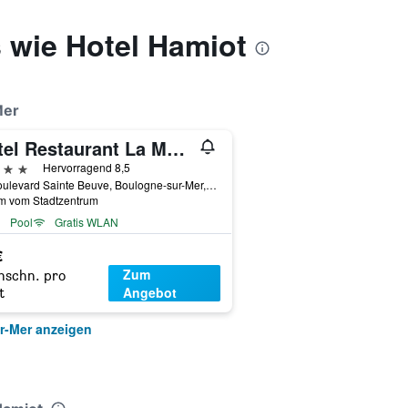
 wie Hotel Hamiot
Mer
Hôtel Restaurant La Matelote
erne
Hervorragend 8,5
80 Boulevard Sainte Beuve, Boulogne-sur-Mer, Pas-de-Calais, Frankreich
km vom Stadtzentrum
Pool
Gratis WLAN
€
Zum
hschn. pro
Angebot
t
r-Mer anzeigen