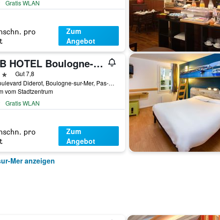
Gratis WLAN
Zum
hschn. pro
Angebot
t
B&B HOTEL Boulogne-sur-Mer Centre Les Ports
erne
Gut 7,8
11 Boulevard Diderot, Boulogne-sur-Mer, Pas-de-Calais, Frankreich
km vom Stadtzentrum
Gratis WLAN
Zum
hschn. pro
Angebot
t
sur-Mer anzeigen