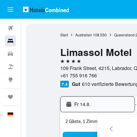
Flüge
Start
Australien
108.550
Queensland
Hotels
Limassol Motel
Mietwagen
4 Sterne
Pauschalreisen
109 Frank Street, 4215, Labrador, 
+61 755 916 766
Explore
Gut
610 verifizierte Bewertu
7,4
Trips
Fr 14.8.
-
Deutsch
2 Gäste, 1 Zimmer