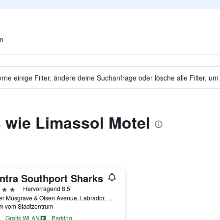
en
ne einige Filter, ändere deine Suchanfrage oder lösche alle Filter, um
 wie Limassol Motel
ntra Southport Sharks
erne
Hervorragend 8,5
Corner Musgrave & Olsen Avenue, Labrador, QLD, Australien
km vom Stadtzentrum
Gratis WLAN
Parking