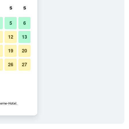
S
S
5
6
12
13
19
20
26
27
terne-Hotel.