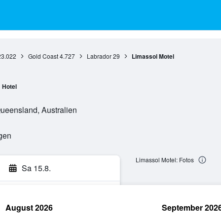
23.022
Gold Coast
4.727
Labrador
29
Limassol Motel
Hotel
Queensland, Australien
ngen
Limassol Motel: Fotos
Sa 15.8.
August 2026
September 202