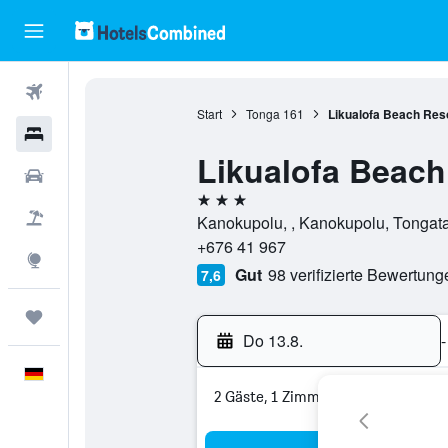
Flüge
Start
Tonga
161
Likualofa Beach Res
Hotels
Likualofa Beach
Mietwagen
3 Sterne
Pauschalreisen
Kanokupolu, , Kanokupolu, Tongat
+676 41 967
Explore
Gut
98 verifizierte Bewertung
7,6
Trips
Do 13.8.
-
Deutsch
2 Gäste, 1 Zimmer