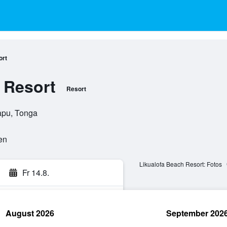
ort
 Resort
Resort
apu, Tonga
en
Likualofa Beach Resort: Fotos
Fr 14.8.
August 2026
September 202