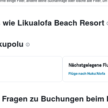
ne einige Filter, ändere deine Suchanfrage oder lösche alle Filter, um
 wie Likualofa Beach Resort
kupolu
Nächstgelegene Fl
Flüge nach Nuku'Alofa
te Fragen zu Buchungen beim 