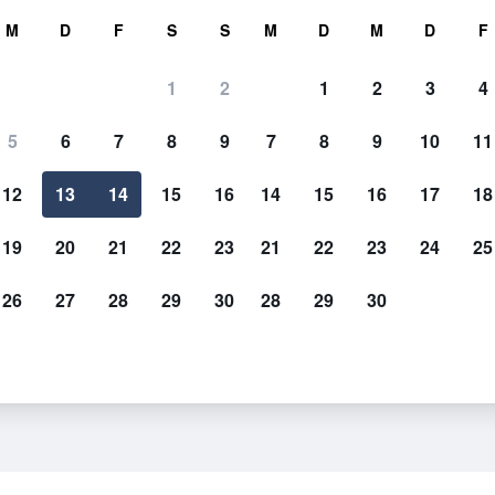
hen
M
D
F
S
S
M
D
M
D
F
1
2
1
2
3
4
5
6
7
8
9
7
8
9
10
11
12
13
14
15
16
14
15
16
17
18
Preise anzeigen
19
20
21
22
23
21
22
23
24
25
26
27
28
29
30
28
29
30
Preise anzeigen
Preise anzeigen