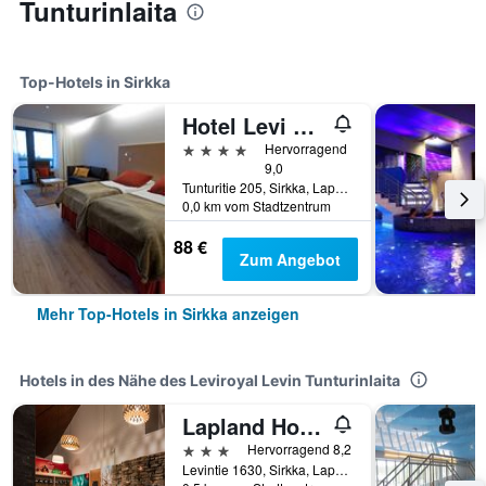
Tunturinlaita
Top-Hotels in Sirkka
Hotel Levi Panorama
4 Sterne
Hervorragend
9,0
Tunturitie 205, Sirkka, Lappland, Finnland
0,0 km vom Stadtzentrum
88 €
Zum Angebot
Mehr Top-Hotels in Sirkka anzeigen
Hotels in des Nähe des Leviroyal Levin Tunturinlaita
Lapland Hotels Sirkantähti
3 Sterne
Hervorragend 8,2
Levintie 1630, Sirkka, Lappland, Finnland