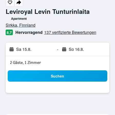
Leviroyal Levin Tunturinlaita
Apartment
Bewertungskategorie 0
Sirkka, Finnland
Hervorragend
137 verifizierte Bewertungen
8,7
Sa 15.8.
-
So 16.8.
2 Gäste, 1 Zimmer
Suchen