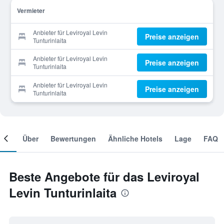
Vermieter
Anbieter für Leviroyal Levin
Preise anzeigen
Tunturinlaita
Anbieter für Leviroyal Levin
Preise anzeigen
Tunturinlaita
Anbieter für Leviroyal Levin
Preise anzeigen
Tunturinlaita
mer
Über
Bewertungen
Ähnliche Hotels
Lage
FAQ
Beste Angebote für das Leviroyal
Levin Tunturinlaita