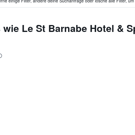
ne einige Filter, ändere deine Suchanfrage oder lösche alle Filter, um
 wie Le St Barnabe Hotel & S