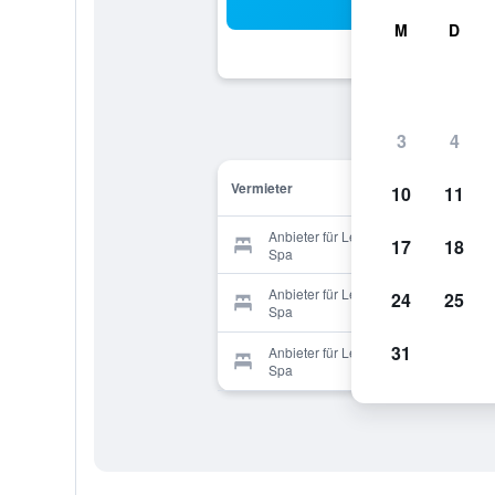
Suc
M
D
3
4
Vermieter
10
11
Anbieter für Le St Barnabe Hotel &
17
18
Spa
Anbieter für Le St Barnabe Hotel &
24
25
Spa
31
Anbieter für Le St Barnabe Hotel &
Spa