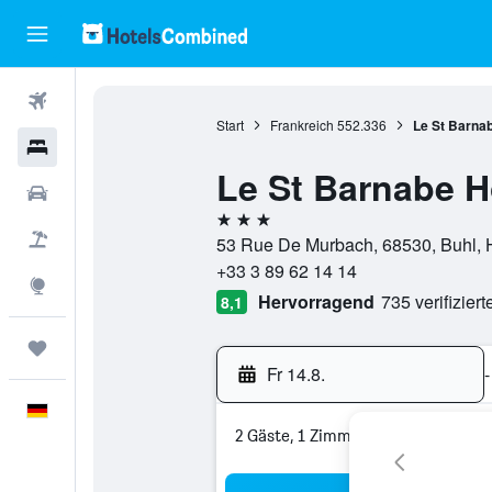
Flüge
Start
Frankreich
552.336
Le St Barnab
Hotels
Le St Barnabe H
Mietwagen
3 Sterne
Pauschalreisen
53 Rue De Murbach, 68530, Buhl, H
+33 3 89 62 14 14
Explore
Hervorragend
735 verifizier
8,1
Trips
Fr 14.8.
-
Deutsch
2 Gäste, 1 Zimmer