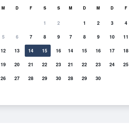
hen
M
D
F
S
S
M
D
M
D
F
1
2
1
2
3
4
5
6
7
8
9
7
8
9
10
11
12
13
14
15
16
14
15
16
17
18
Preise anzeigen
19
20
21
22
23
21
22
23
24
25
26
27
28
29
30
28
29
30
Preise anzeigen
Preise anzeigen