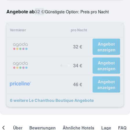
Angebote ab
32 €
/
Günstigste Option: Preis pro Nacht
Vermieter
pro Nacht
Angebot
32 €
anzeigen
Angebot
34 €
anzeigen
Angebot
46 €
anzeigen
6 weitere Le Chanthou Boutique Angebote
mer
Über
Bewertungen
Ähnliche Hotels
Lage
FAQ