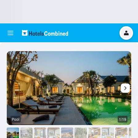
Pool
1/19