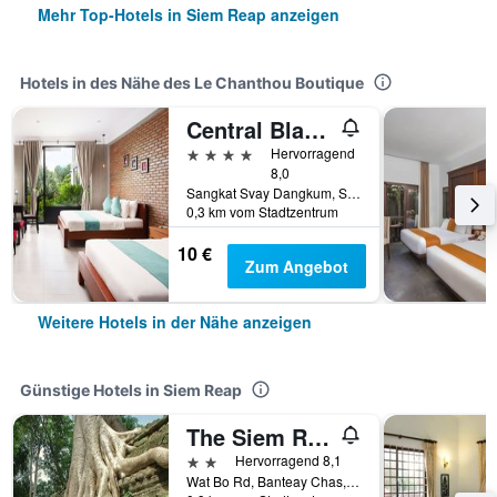
Mehr Top-Hotels in Siem Reap anzeigen
Hotels in des Nähe des Le Chanthou Boutique
Central Blanche Residence
4 Sterne
Hervorragend
8,0
Sangkat Svay Dangkum, Siem Reap, Kambodscha
0,3 km vom Stadtzentrum
10 €
Zum Angebot
Weitere Hotels in der Nähe anzeigen
Günstige Hotels in Siem Reap
The Siem Reap Chilled Backpacker
2 Sterne
Hervorragend 8,1
Wat Bo Rd, Banteay Chas, Sla Kram, Siem Reap, Kambodscha