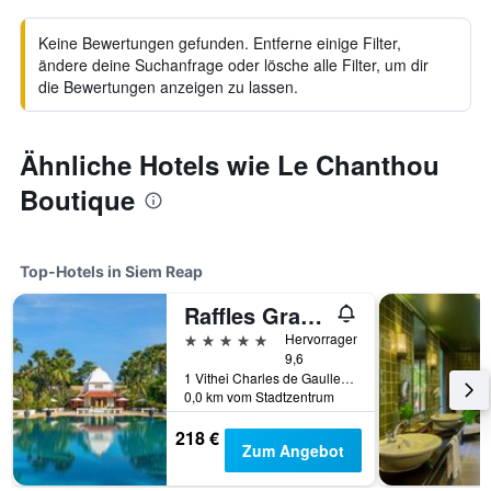
Keine Bewertungen gefunden. Entferne einige Filter,
ändere deine Suchanfrage oder lösche alle Filter, um dir
die Bewertungen anzeigen zu lassen.
Ähnliche Hotels wie Le Chanthou
Boutique
Top-Hotels in Siem Reap
Raffles Grand Hotel d'Angkor Siem Reap
5 Sterne
Hervorragend
9,6
1 Vithei Charles de Gaulle, Khum Svay, Dang Kumm, Siem Reap, Kambodscha
0,0 km vom Stadtzentrum
218 €
Zum Angebot