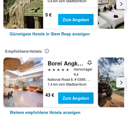
0,9 km vom Stadtzentrum
5 €
Zum Angebot
Günstigste Hotels in Siem Reap anzeigen
Empfohlene Hotels
Borei Angkor Resort & Spa
5 Sterne
Hervorragend
9,4
National Road 6, # 0369, Banteay Chas, Siem Reap, Kambodscha
1,4 km vom Stadtzentrum
43 €
Zum Angebot
Weitere empfohlene Hotels anzeigen