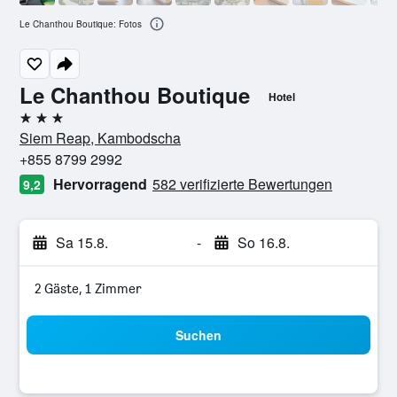
Le Chanthou Boutique: Fotos
Le Chanthou Boutique
Hotel
3 Sterne
Siem Reap, Kambodscha
+855 8799 2992
Hervorragend
582 verifizierte Bewertungen
9,2
Sa 15.8.
-
So 16.8.
2 Gäste, 1 Zimmer
Suchen