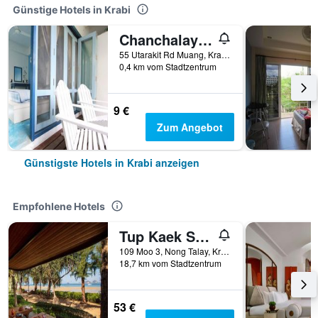
Günstige Hotels in Krabi
Chanchalay Hip Hostel
55 Utarakit Rd Muang, Krabi, Thailand
0,4 km vom Stadtzentrum
9 €
Zum Angebot
Günstigste Hotels in Krabi anzeigen
Empfohlene Hotels
Tup Kaek Sunset Beach Resort
109 Moo 3, Nong Talay, Krabi, Thailand
18,7 km vom Stadtzentrum
53 €