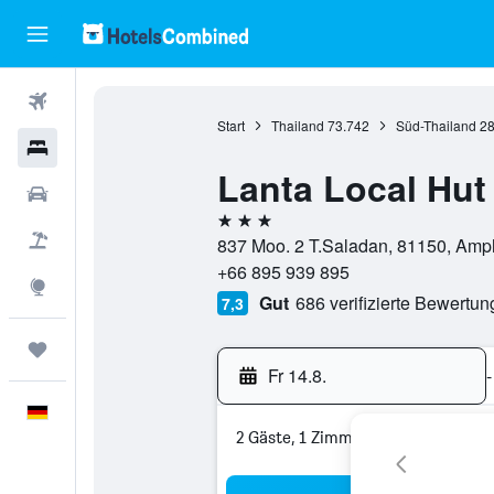
Flüge
Start
Thailand
73.742
Süd-Thailand
28
Hotels
Lanta Local Hut
Mietwagen
3 Sterne
Pauschalreisen
837 Moo. 2 T.Saladan, 81150, Amph
+66 895 939 895
Explore
Gut
686 verifizierte Bewertu
7,3
Trips
Fr 14.8.
-
Deutsch
2 Gäste, 1 Zimmer