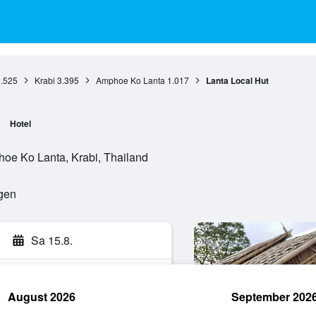
.525
Krabi
3.395
Amphoe Ko Lanta
1.017
Lanta Local Hut
Hotel
oe Ko Lanta, Krabi, Thailand
ngen
Sa 15.8.
August 2026
September 202