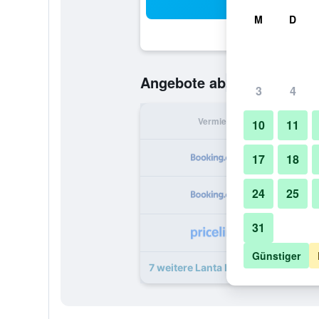
Suc
M
D
20 €
Angebote ab
/
Günstigste O
3
4
Vermieter
pr
10
11
17
18
24
25
31
Günstiger
7 weitere Lanta Local Hut Angebot