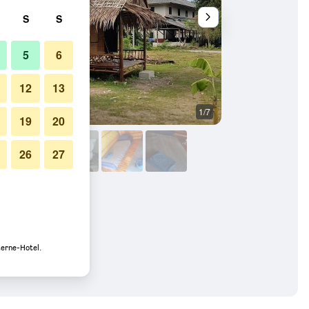
S
S
5
6
12
13
1/7
Sonstige
19
20
26
27
terne-Hotel.