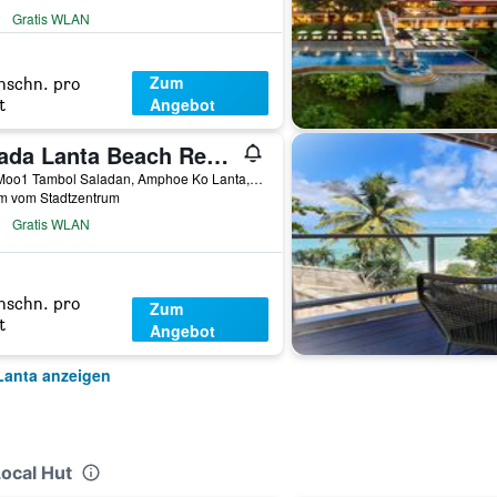
Gratis WLAN
Zum
hschn. pro
Angebot
t
Chada Lanta Beach Resort
279 Moo1 Tambol Saladan, Amphoe Ko Lanta, Thailand
km vom Stadtzentrum
Gratis WLAN
hschn. pro
Zum
t
Angebot
Lanta anzeigen
Local Hut