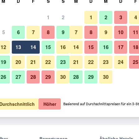
M
D
F
S
S
M
D
M
D
F
1
2
1
2
3
4
5
6
7
8
9
7
8
9
10
11
12
13
14
15
16
14
15
16
17
18
Preise anzeigen
19
20
21
22
23
21
22
23
24
25
26
27
28
29
30
28
29
30
Preise anzeigen
Preise anzeigen
Durchschnittlich
Höher
Basierend auf Durchschnittspreisen für ein 3-S
Über
Bewertungen
Ähnliche Hotels