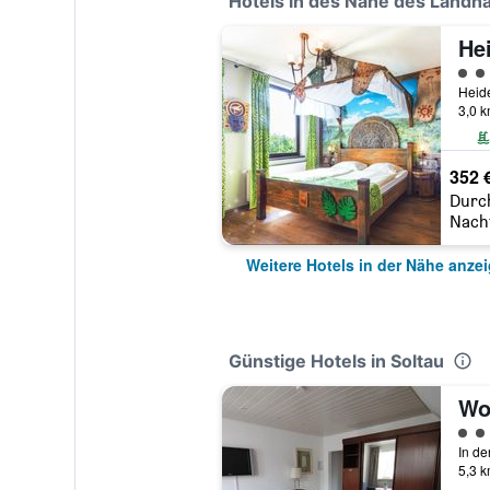
Hotels in des Nähe des Landha
Bewe
3,0 
352 
Durc
Nach
Weitere Hotels in der Nähe anze
Günstige Hotels in Soltau
Wo
Bewe
5,3 