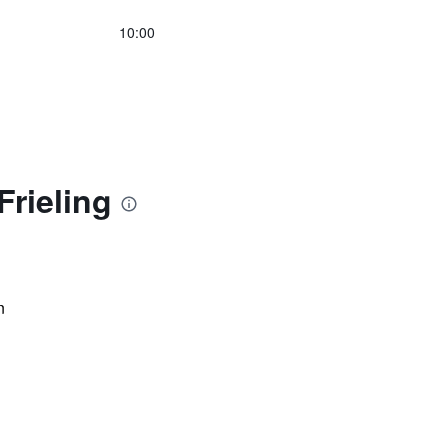
10:00
rieling
n