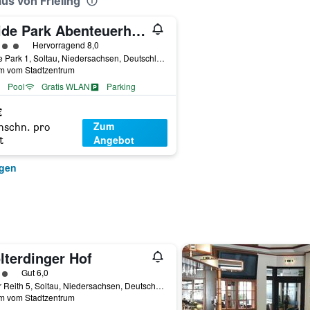
us von Frieling
Heide Park Abenteuerhotel
rtungskategorie 4
Hervorragend 8,0
Heide Park 1, Soltau, Niedersachsen, Deutschland
km vom Stadtzentrum
Pool
Gratis WLAN
Parking
€
Zum
hschn. pro
Angebot
t
igen
lterdinger Hof
rtungskategorie 3
Gut 6,0
In der Reith 5, Soltau, Niedersachsen, Deutschland
km vom Stadtzentrum