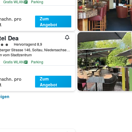
Gratis WLAN
Parking
Zum
hschn. pro
Angebot
t
tel Dea
rtungskategorie 4
Hervorragend 8,9
Lüneberger Strasse 146, Soltau, Niedersachsen, Deutschland
km vom Stadtzentrum
Gratis WLAN
Parking
Zum
hschn. pro
Angebot
t
eigen