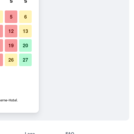
S
S
5
6
12
13
19
20
26
27
terne-Hotel.
Lage
FAQ