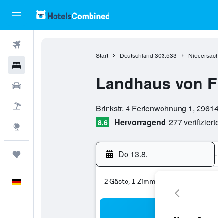
Flüge
Start
Deutschland
303.533
Niedersac
Hotels
Landhaus von Fr
Mietwagen
Bewertungskategorie 0
Pauschalreisen
Brinkstr. 4 Ferienwohnung 1, 2961
Hervorragend
277 verifizier
8,6
Explore
Do 13.8.
-
Trips
2 Gäste, 1 Zimmer
Deutsch
Suc