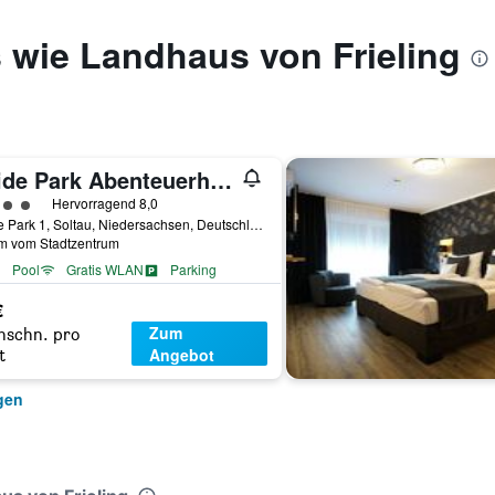
 wie Landhaus von Frieling
Heide Park Abenteuerhotel
rtungskategorie 4
Hervorragend 8,0
Heide Park 1, Soltau, Niedersachsen, Deutschland
km vom Stadtzentrum
Pool
Gratis WLAN
Parking
€
Zum
hschn. pro
Angebot
t
gen