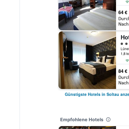
64 €
Durc
Nach
Ho
Bewe
1,8 
84 €
Durc
Nach
Günstigste Hotels in Soltau anz
Empfohlene Hotels