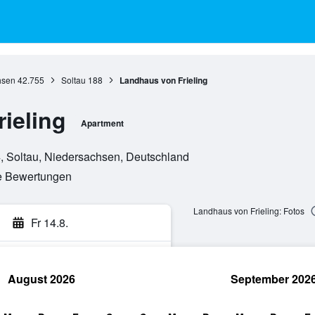
hsen
42.755
Soltau
188
Landhaus von Frieling
ieling
Apartment
4, Soltau, Niedersachsen, Deutschland
te Bewertungen
Landhaus von Frieling: Fotos
Fr 14.8.
August 2026
September 202
hen