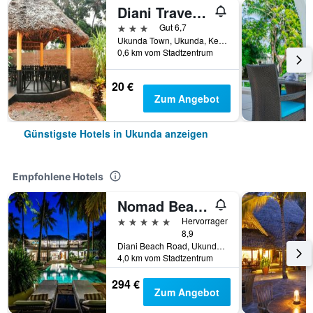
Diani Travelers Guest House
3 Sterne
Gut 6,7
Ukunda Town, Ukunda, Kenia
0,6 km vom Stadtzentrum
20 €
Zum Angebot
Günstigste Hotels in Ukunda anzeigen
Empfohlene Hotels
Nomad Beach Resort
5 Sterne
Hervorragend
8,9
Diani Beach Road, Ukunda, Kenia
4,0 km vom Stadtzentrum
294 €
Zum Angebot