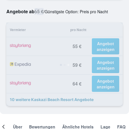
Angebote ab
55 €
/
Günstigste Option: Preis pro Nacht
Vermieter
pro Nacht
Angebot
55 €
anzeigen
Angebot
59 €
anzeigen
Angebot
64 €
anzeigen
10 weitere Kaskazi Beach Resort Angebote
mer
Über
Bewertungen
Ähnliche Hotels
Lage
FAQ