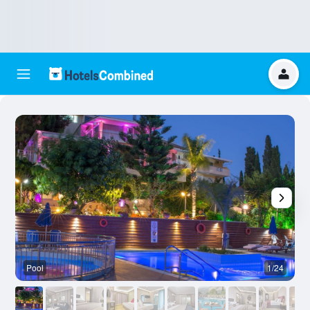
Pool
1/24