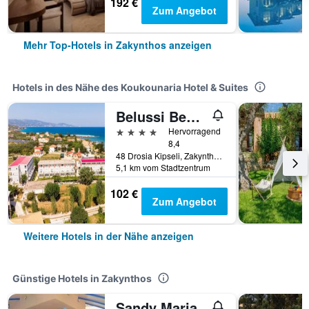
192 €
Zum Angebot
Mehr Top-Hotels in Zakynthos anzeigen
Hotels in des Nähe des Koukounaria Hotel & Suites
Belussi Beach Hotel & Suites
4 Sterne
Hervorragend
8,4
48 Drosia Kipseli, Zakynthos, Griechenland
5,1 km vom Stadtzentrum
102 €
Zum Angebot
Weitere Hotels in der Nähe anzeigen
Günstige Hotels in Zakynthos
Sandy Maria