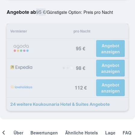
Angebote ab
95 €
/
Günstigste Option: Preis pro Nacht
Vermieter
pro Nacht
Angebot
95 €
anzeigen
Angebot
98 €
anzeigen
Angebot
112 €
anzeigen
24 weitere Koukounaria Hotel & Suites Angebote
mer
Über
Bewertungen
Ähnliche Hotels
Lage
FAQ