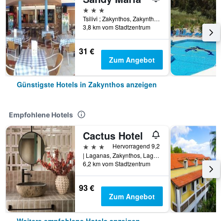
3 Sterne
Tsilivi ; Zakynthos, Zakynthos, Griechenland
3,8 km vom Stadtzentrum
31 €
Zum Angebot
Günstigste Hotels in Zakynthos anzeigen
Empfohlene Hotels
Cactus Hotel
3 Sterne
Hervorragend 9,2
| Laganas, Zakynthos, Laganas 29092, Greece, Zakynthos, Griechenland
6,2 km vom Stadtzentrum
93 €
Zum Angebot