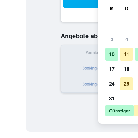
Suc
M
D
28 €
Angebote ab
/
Günstigste O
3
4
Vermieter
pr
10
11
17
18
24
25
31
Günstiger