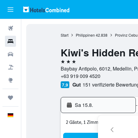
Flüge
Start
Philippinen
42.838
Provinz Cebu
Hotels
Kiwi's Hidden R
Mietwagen
3 Sterne
Pauschalreisen
Baybay Antipolo, 6012, Medellin, P
+63 919 009 4520
Explore
Gut
151 verifizierte Bewertu
7,9
Trips
Sa 15.8.
-
Deutsch
2 Gäste, 1 Zimmer