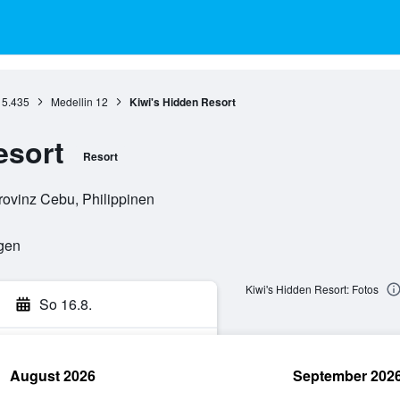
5.435
Medellin
12
Kiwi's Hidden Resort
esort
Resort
rovinz Cebu, Philippinen
ngen
Kiwi's Hidden Resort: Fotos
So 16.8.
August 2026
September 202