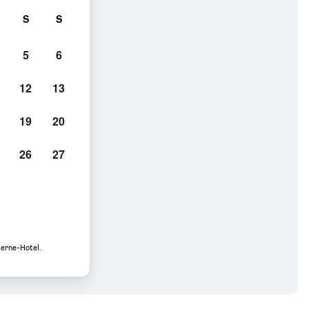
S
S
5
6
12
13
19
20
26
27
terne-Hotel.