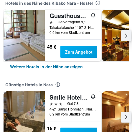
Hotels in des Nähe des Kibako Nara - Hostel
Guesthouse Tamura
1 Stern
Hervorragend 9,1
Takabatakecho 1107-2, Nara, Japan
0,9 km vom Stadtzentrum
45 €
Zum Angebot
Weitere Hotels in der Nähe anzeigen
Günstige Hotels in Nara
Smile Hotel Nara
3 Sterne
Gut 7,8
4-21 Sanjo Honmachi, Nara, Japan
0,9 km vom Stadtzentrum
15 €