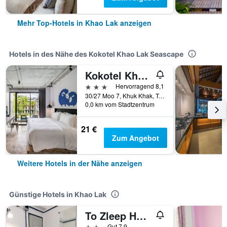
Mehr Top-Hotels in Khao Lak anzeigen
Hotels in des Nähe des Kokotel Khao Lak Seascape
Kokotel Khao Lak Lighthouse
3 Sterne
Hervorragend 8,1
30/27 Moo 7, Khuk Khak, Takuapa, Phang-Nga, Khao Lak, Thailand
0,0 km vom Stadtzentrum
21 €
Zum Angebot
Weitere Hotels in der Nähe anzeigen
Günstige Hotels in Khao Lak
To Zleep Hotel Khaolak
2 Sterne
Gut 7,9