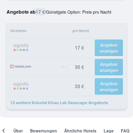
Angebote ab
17 €
/
Günstigste Option: Preis pro Nacht
Vermieter
pro Nacht
Angebot
17 €
anzeigen
Angebot
30 €
anzeigen
Angebot
33 €
anzeigen
13 weitere Kokotel Khao Lak Seascape Angebote
mer
Über
Bewertungen
Ähnliche Hotels
Lage
FAQ