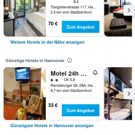
8,4
Tiergartenstrasse 117, Hannover, Niedersachsen, Deutschland
2,5 km vom Stadtzentrum
70 €
Zum Angebot
Weitere Hotels in der Nähe anzeigen
Günstige Hotels in Hannover
Motel 24h Hannover
Bewertungskategorie 2
OK 5,8
Rendsburger Str. 28A, Hannover, Niedersachsen, Deutschland
8,7 km vom Stadtzentrum
33 €
Zum Angebot
Günstigste Hotels in Hannover anzeigen