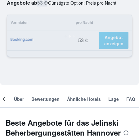
Angebote ab
53 €
/
Günstigste Option: Preis pro Nacht
Vermieter
pro Nacht
Angebot
53 €
anzeigen
mer
Über
Bewertungen
Ähnliche Hotels
Lage
FAQ
Beste Angebote für das Jelinski
Beherbergungsstätten Hannover