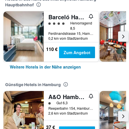
Hauptbahnhof
Barceló Hamburg
Bewertungskategorie 4
Hervorragend
8,5
Ferdinandstrasse 15, Hamburg, Hamburg, Deutschland
0,2 km vom Stadtzentrum
110 €
Zum Angebot
Weitere Hotels in der Nähe anzeigen
Günstige Hotels in Hamburg
A&O Hamburg Reeperbahn
Bewertungskategorie 1
Gut 6,3
Reeperbahn 154, Hamburg, Hamburg, Deutschland
2,6 km vom Stadtzentrum
37 €