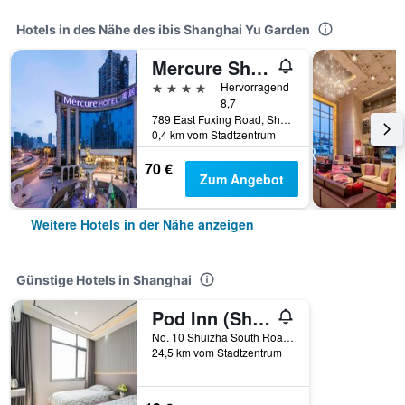
Hotels in des Nähe des ibis Shanghai Yu Garden
Mercure Shanghai Yu Garden On The Bund
4 Sterne
Hervorragend
8,7
789 East Fuxing Road, Shanghai, China
0,4 km vom Stadtzentrum
70 €
Zum Angebot
Weitere Hotels in der Nähe anzeigen
Günstige Hotels in Shanghai
Pod Inn (Shanghai Pudong Airport)
No. 10 Shuizha South Road, Jiang Town, Shanghai, China
24,5 km vom Stadtzentrum