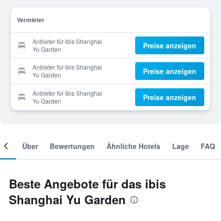
Vermieter
Anbieter für ibis Shanghai
Preise anzeigen
Yu Garden
Anbieter für ibis Shanghai
Preise anzeigen
Yu Garden
Anbieter für ibis Shanghai
Preise anzeigen
Yu Garden
mer
Über
Bewertungen
Ähnliche Hotels
Lage
FAQ
Beste Angebote für das ibis
Shanghai Yu Garden