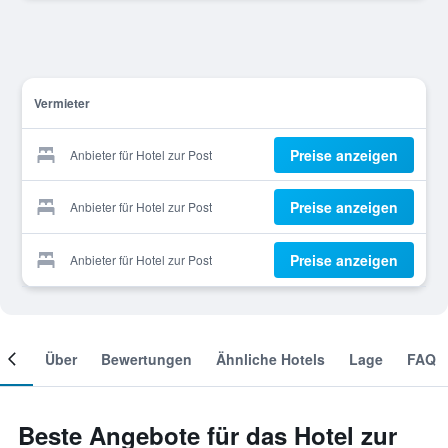
Vermieter
Preise anzeigen
Anbieter für Hotel zur Post
Preise anzeigen
Anbieter für Hotel zur Post
Preise anzeigen
Anbieter für Hotel zur Post
mer
Über
Bewertungen
Ähnliche Hotels
Lage
FAQ
Beste Angebote für das Hotel zur