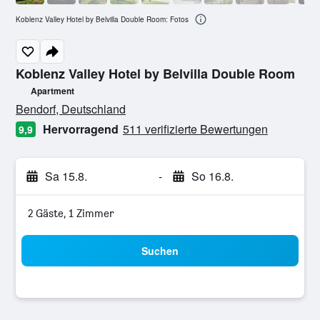
Koblenz Valley Hotel by Belvilla Double Room: Fotos
Koblenz Valley Hotel by Belvilla Double Room
Apartment
Bewertungskategorie 0
Bendorf, Deutschland
Hervorragend
511 verifizierte Bewertungen
9,9
Sa 15.8.
-
So 16.8.
2 Gäste, 1 Zimmer
Suchen