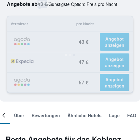
Angebote ab
43 €
/
Günstigste Option: Preis pro Nacht
Vermieter
pro Nacht
Angebot
43 €
anzeigen
Angebot
47 €
anzeigen
Angebot
57 €
anzeigen
mer
Über
Bewertungen
Ähnliche Hotels
Lage
FAQ
Beste Angebote für das Koblenz