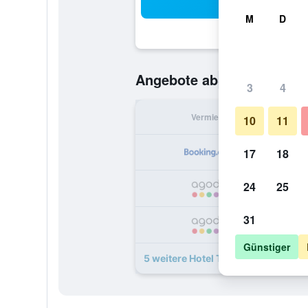
Suc
M
D
59 €
Angebote ab
/
Günstigste O
3
4
Vermieter
pr
10
11
17
18
24
25
31
Günstiger
5 weitere Hotel Toschi Angebote