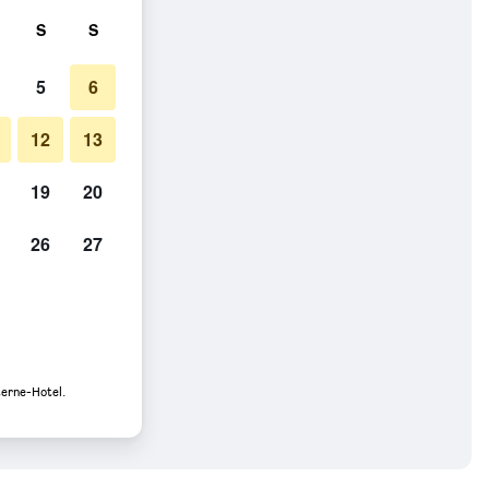
S
S
5
6
12
13
19
20
26
27
terne-Hotel.