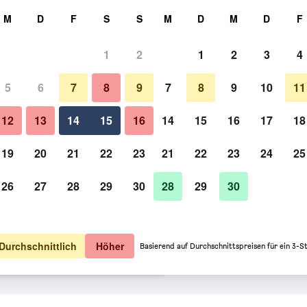
hen
M
D
F
S
S
M
D
M
D
F
1
2
1
2
3
4
ption: Preis pro Nacht
5
6
7
8
9
7
8
9
10
11
o Nacht
12
13
14
15
16
14
15
16
17
18
59 €
Angebot anzeigen
19
20
21
22
23
21
22
23
24
25
26
27
28
29
30
28
29
30
64 €
Angebot anzeigen
84 €
Angebot anzeigen
Durchschnittlich
Höher
Basierend auf Durchschnittspreisen für ein 3-S