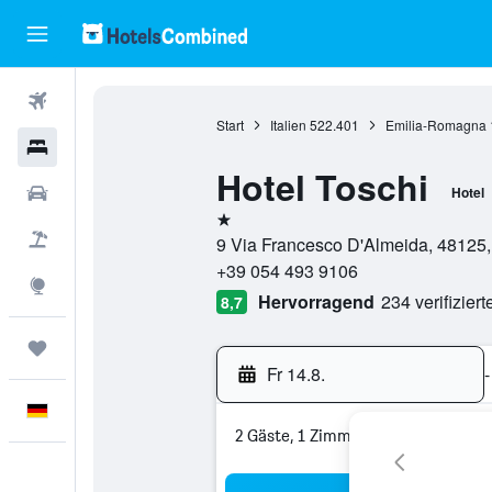
Flüge
Start
Italien
522.401
Emilia-Romagna
Hotels
Hotel Toschi
Mietwagen
Hotel
1 Stern
Pauschalreisen
9 Via Francesco D'Almeida, 48125, 
+39 054 493 9106
Explore
Hervorragend
234 verifizier
8,7
Trips
Fr 14.8.
-
Deutsch
2 Gäste, 1 Zimmer