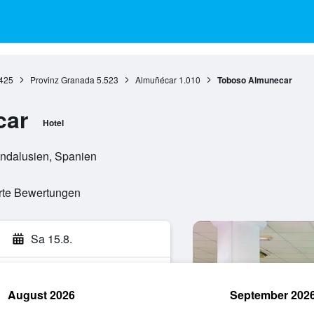
425
Provinz Granada
5.523
Almuñécar
1.010
Toboso Almunecar
car
Hotel
Andalusien, Spanien
erte Bewertungen
Sa 15.8.
August 2026
September 202