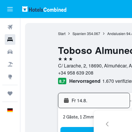
Flüge
Start
Spanien
354.067
Andalusien
94.
Hotels
Toboso Almune
Mietwagen
3 Sterne
Pauschalreisen
C/ Larache, 2, 18690, Almuñécar, 
+34 958 639 208
Explore
Hervorragend
1.670 verifizi
8,7
Trips
Fr 14.8.
-
Deutsch
2 Gäste, 1 Zimmer