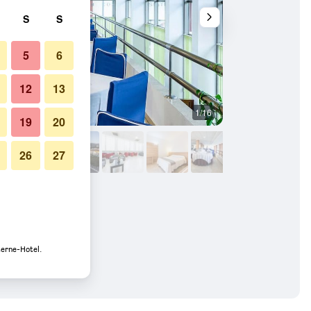
S
S
5
6
12
13
1/16
Lobby
19
20
26
27
terne-Hotel.