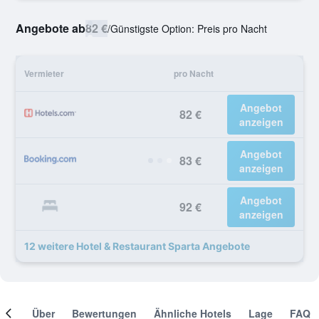
Angebote ab
82 €
/
Günstigste Option: Preis pro Nacht
Vermieter
pro Nacht
Angebot
82 €
anzeigen
Angebot
83 €
anzeigen
Angebot
92 €
anzeigen
12 weitere Hotel & Restaurant Sparta Angebote
mer
Über
Bewertungen
Ähnliche Hotels
Lage
FAQ