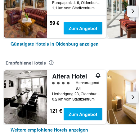
Europaplatz 4-6, Oldenburg, Niedersachsen, Deutschland
1,1 km vom Stadtzentrum
59 €
Zum Angebot
Günstigste Hotels in Oldenburg anzeigen
Empfohlene Hotels
Altera Hotel
Bewertungskategorie 4
Hervorragend
8,4
Herbartgang 23, Oldenburg, Niedersachsen, Deutschland
0,2 km vom Stadtzentrum
121 €
Zum Angebot
Weitere empfohlene Hotels anzeigen