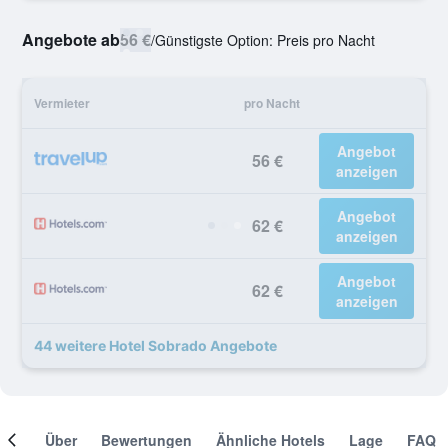
Angebote ab
56 €
/
Günstigste Option: Preis pro Nacht
Vermieter
pro Nacht
Angebot
56 €
anzeigen
Angebot
62 €
anzeigen
Angebot
62 €
anzeigen
44 weitere Hotel Sobrado Angebote
mer
Über
Bewertungen
Ähnliche Hotels
Lage
FAQ