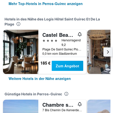
Mehr Top-Hotels in Perros-Guirec anzeigen
Hotels in des Nähe des Logis Hôtel Saint Guirec Et De La
Plage
Castel Beau Site
4 Sterne
Hervorragend
9,2
Plage De Saint Guirec Ploumanac'h, Perros-Guirec, Bretagne, Frankreich
0,0 km vom Stadtzentrum
185 €
Zum Angebot
Weitere Hotels in der Nähe anzeigen
Günstige Hotels in Perros-Guirec
Chambre spacieuse, moderne et très confortable à Perros-Guirec
7 Bis Chemin De Kerverder, Perros-Guirec, Bretagne, Frankreich