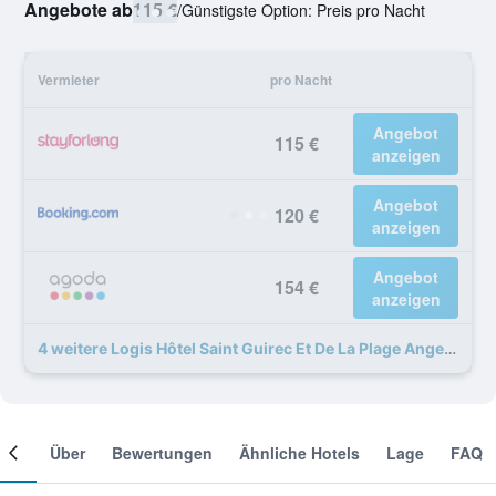
Angebote ab
115 €
/
Günstigste Option: Preis pro Nacht
Vermieter
pro Nacht
Angebot
115 €
anzeigen
Angebot
120 €
anzeigen
Angebot
154 €
anzeigen
4 weitere Logis Hôtel Saint Guirec Et De La Plage Angebote
mer
Über
Bewertungen
Ähnliche Hotels
Lage
FAQ