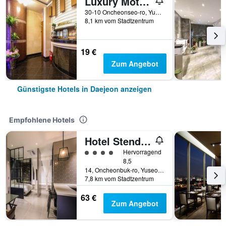
Luxury Motel Daejeon
30-10 Oncheonseo-ro, Yuseong-gu, Daejeon, Südkorea
8,1 km vom Stadtzentrum
19 €
Zum Angebot
Günstigste Hotels in Daejeon anzeigen
Empfohlene Hotels
Hotel Stendhal
Bewertungskategorie 4
Hervorragend
8,5
14, Oncheonbuk-ro, Yuseong-gu, Daejeon, Südkorea
7,8 km vom Stadtzentrum
63 €
Zum Angebot