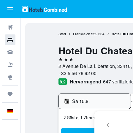
Flüge
Start
Frankreich
552.334
Hotel Du Ch
Hotels
Hotel Du Chatea
Mietwagen
3 Sterne
Pauschalreisen
2 Avenue De La Liberation, 33410, 
+33 5 56 76 92 00
Explore
Hervorragend
647 verifizier
8,2
Trips
Sa 15.8.
-
Deutsch
2 Gäste, 1 Zimmer