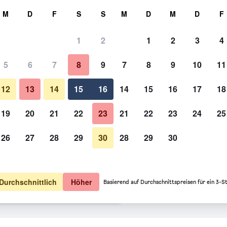
hen
M
D
F
S
S
M
D
M
D
F
1
2
1
2
3
4
 Option: Preis pro Nacht
5
6
7
8
9
7
8
9
10
11
Restaurant
o Nacht
12
13
14
15
16
14
15
16
17
18
16 €
Angebot anzeigen
19
20
21
22
23
21
22
23
24
25
26
27
28
29
30
28
29
30
Hotel Du Chateau De La Tour: 
18 €
Angebot anzeigen
21 €
Angebot anzeigen
Durchschnittlich
Höher
Basierend auf Durchschnittspreisen für ein 3-S
Tour Angebote