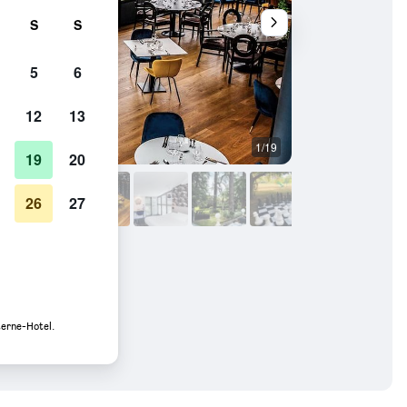
S
S
5
6
12
13
1/19
Schlafzimmer
19
20
26
27
Fotos
terne-Hotel.