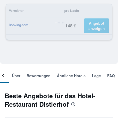
Vermieter
pro Nacht
Angebot
148 €
anzeigen
mer
Über
Bewertungen
Ähnliche Hotels
Lage
FAQ
Beste Angebote für das Hotel-
Restaurant Distlerhof