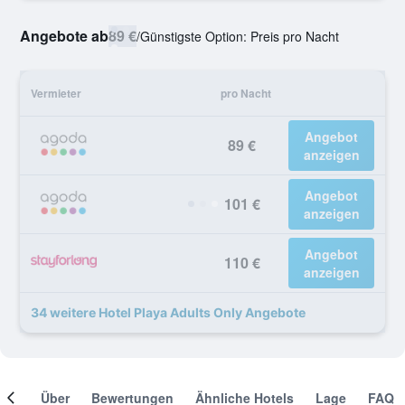
Angebote ab
89 €
/
Günstigste Option: Preis pro Nacht
Vermieter
pro Nacht
Angebot
89 €
anzeigen
Angebot
101 €
anzeigen
Angebot
110 €
anzeigen
34 weitere Hotel Playa Adults Only Angebote
mer
Über
Bewertungen
Ähnliche Hotels
Lage
FAQ