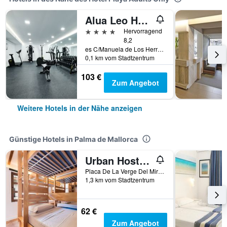
Alua Leo Hotel
4 Sterne
Hervorragend
8,2
es C/Manuela de Los Herreros, 12, Palma de Mallorca, Mallorca, Spanien
0,1 km vom Stadtzentrum
103 €
Zum Angebot
Weitere Hotels in der Nähe anzeigen
Günstige Hotels in Palma de Mallorca
Urban Hostel Palma - Albergue Juvenil - Youth Hostel
Placa De La Verge Del Miracle 4, Palma de Mallorca, Mallorca, Spanien
1,3 km vom Stadtzentrum
62 €
Zum Angebot