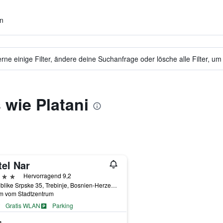
en
ne einige Filter, ändere deine Suchanfrage oder lösche alle Filter, um
 wie Platani
tel Nar
erne
Hervorragend 9,2
Republike Srpske 35, Trebinje, Bosnien-Herzegowina
km vom Stadtzentrum
Gratis WLAN
Parking