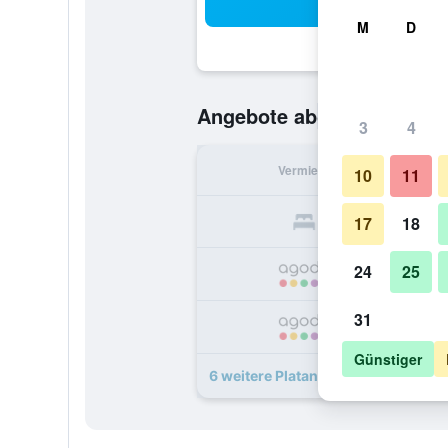
Suc
M
D
80 €
Angebote ab
/
Günstigste O
3
4
Vermieter
pr
10
11
17
18
24
25
31
Günstiger
6 weitere Platani Angebote