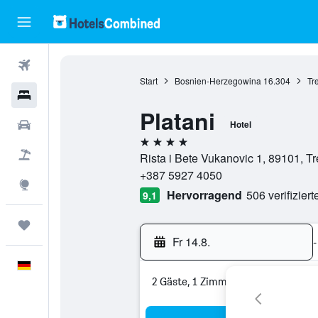
Flüge
Start
Bosnien-Herzegowina
16.304
Tr
Hotels
Platani
Mietwagen
Hotel
4 Sterne
Pauschalreisen
Rista i Bete Vukanovic 1, 89101, 
+387 5927 4050
Explore
Hervorragend
506 verifizier
9,1
Trips
Fr 14.8.
-
Deutsch
2 Gäste, 1 Zimmer