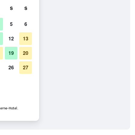
S
S
5
6
12
13
19
20
26
27
terne-Hotel.