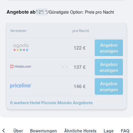
Angebote ab
122 €
/
Günstigste Option: Preis pro Nacht
Vermieter
pro Nacht
Angebot
122 €
anzeigen
Angebot
137 €
anzeigen
Angebot
146 €
anzeigen
6 weitere Hotel Piccolo Mondo Angebote
mer
Über
Bewertungen
Ähnliche Hotels
Lage
FAQ