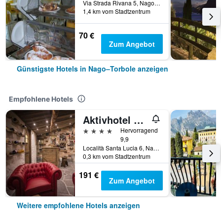
Via Strada Rivana 5, Nago–Torbole, Trento, Italien
1,4 km vom Stadtzentrum
70 €
Zum Angebot
Günstigste Hotels in Nago–Torbole anzeigen
Empfohlene Hotels
Aktivhotel SantaLucia
4 Sterne
Hervorragend
9,9
Località Santa Lucia 6, Nago–Torbole, Trento, Italien
0,3 km vom Stadtzentrum
191 €
Zum Angebot
Weitere empfohlene Hotels anzeigen