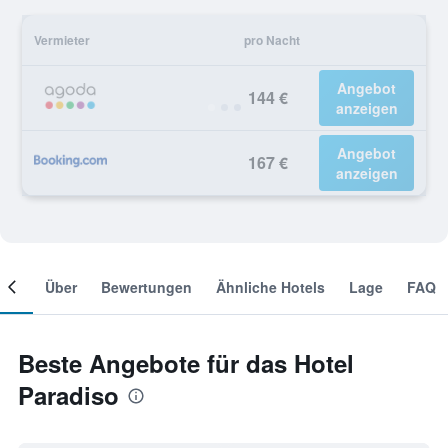
Vermieter
pro Nacht
Angebot
144 €
anzeigen
Angebot
167 €
anzeigen
mer
Über
Bewertungen
Ähnliche Hotels
Lage
FAQ
Beste Angebote für das Hotel
Paradiso